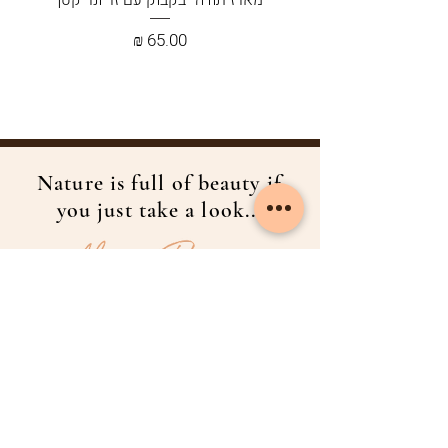
מארז תודה- בקבוק עם זר ונר קטן
מחיר
Nature is full of beauty if
you just take a look...
הסיפור שלנו
חנות
אודות המותג
כל הפריטים
אודות המייסדת
פאמפסים
צרו קשר
פרחים מיובשים
עקבו אחרינו
ואזות
באינסטגרם
סטים