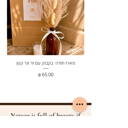
שהוא. כדאי לעשות זאת בחוץ וממרחק
סביר מהתפרחת (לפחות 20 סנטימטר)
אבל חכו עם זה רגע- תנו לו צ'אנס בלי
הריסוס אמנם מונע לגמרי נשירה אך יחד
עם זאת מקבע את תנועת השיערות הכל כך
יפה שלו.
מארז תודה- בקבוק עם זר ונר קטן
מחיר
Nature is full of beauty if
you just take a look...