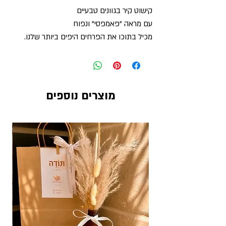
קישוט קיר בגוונים טבעיים
עם מראה "פאמפסי" ונפוח
מכיל בתוכו את הפרחים היפים ביותר שלנו.
מיסיקנטוס, אמרנטוס, נגיעות גיבסנית ושלל
נוספים בגוונים של בז' ולבן.
קישוט קיר בגודל בינוני, מרהיב ביופי, בוהו שיק
במיטבו!
מוצרים נוספים
יתאים גם בחללים קטנים כמו חדרי
שינה/ילדים וכדומה.
עמיד מאוד ואינו מצריך שום תחזוקה.
נתלה על הקיר בקלות באמצעות שני ברגים/
מסמרים.
מומלץ לא להניח מול שמש ישירה/ רוח חזרה.
מידות:
גובה כ- 70 ס"מ