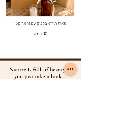
רוחב כ- 60 ס"מ
שימו לב-
מארז תודה- בקבוק עם זר ונר קטן
כל קישוט קיר נשזר במיוחד עבורכן/ם בעבודת
יד.
מחיר
ייתכנו שינויים קלים בין מוצר למוצר.
לקבלת תמונה של המוצר לפי שהוא יוצא
למשלוח ניתן להשאיר מס' טלפון.
במוצר זה ניתנת האפשרות למשלוח לאיזור
Nature is full of beauty if
השרון/ מרכז/ חיפה והקריות.
you just take a look...
לא בטוחים שמגיעים אליכם? מוזמנים להתייעץ
איתנו
הסיפור שלנו
חנות
אודות המותג
כל הפריטים